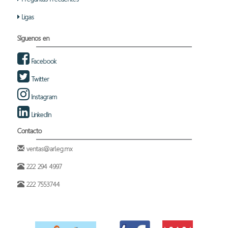
Ligas
Síguenos en
Facebook
Twitter
Instagram
LinkedIn
Contacto
ventas@arleg.mx
222 294 4997
222 7553744