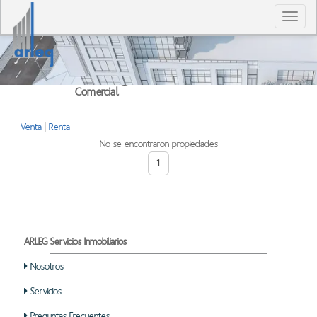
T
n
Bodegas
Comercial
Venta
|
Renta
No se encontraron propiedades
1
ARLEG Servicios Inmobiliarios
Nosotros
Servicios
Preguntas Frecuentes