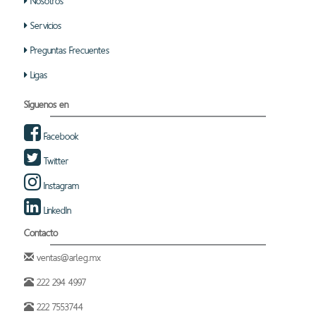
Nosotros
Servicios
Preguntas Frecuentes
Ligas
Síguenos en
Facebook
Twitter
Instagram
LinkedIn
Contacto
ventas@arleg.mx
222 294 4997
222 7553744