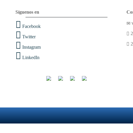
Síguenos en
Co
v
Facebook
2
Twitter
2
Instagram
LinkedIn