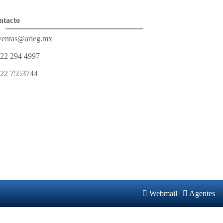
ntacto
entas@arleg.mx
22 294 4997
22 7553744
Webmail
|
Agentes