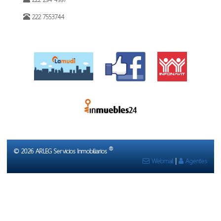
222 7553744
®
© 2026 ARLEG Servicios Inmobiliarios
Webmail
|
Agentes