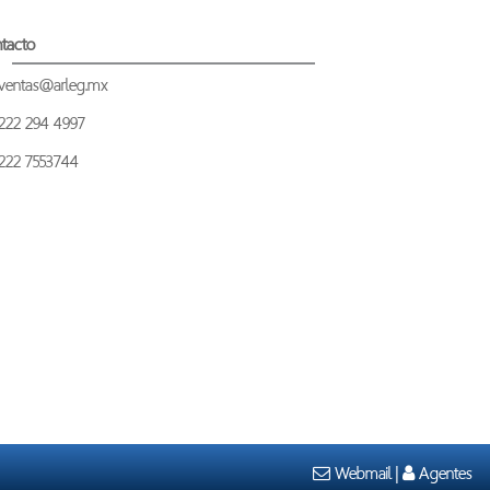
tacto
ventas@arleg.mx
222 294 4997
222 7553744
Webmail
|
Agentes